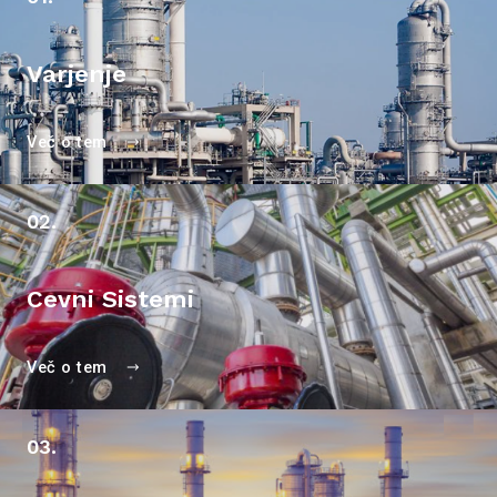
Varjenje
Več o tem
02.
Cevni Sistemi
Več o tem
03.