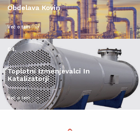
Obdelava Kovin
Več o tem
04.
Toplotni Izmenjevalci In
Katalizatorji
Več o tem