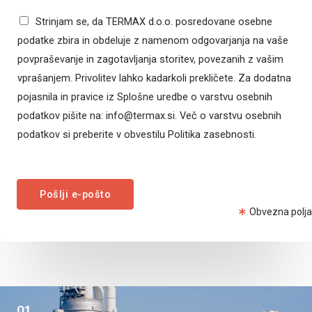
*
n
Strinjam se, da TERMAX d.o.o. posredovane osebne
t
podatke zbira in obdeluje z namenom odgovarjanja na vaše
o
povpraševanje in zagotavljanja storitev, povezanih z vašim
r
vprašanjem. Privolitev lahko kadarkoli prekličete. Za dodatna
M
pojasnila in pravice iz Splošne uredbe o varstvu osebnih
e
podatkov pišite na:
info@termax.si
. Več o varstvu osebnih
s
podatkov si preberite v obvestilu Politika zasebnosti.
s
a
g
Pošlji e-pošto
e
Obvezna polja
*
01.