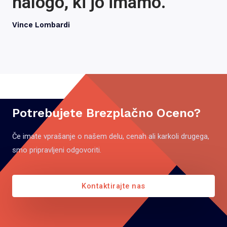
nalogo, ki jo imamo.”
Vince Lombardi
Potrebujete Brezplačno Oceno?
Če imate vprašanje o našem delu, cenah ali karkoli drugega,
smo pripravljeni odgovoriti.
Kontaktirajte nas